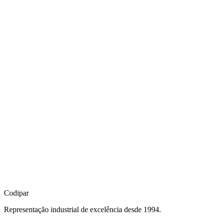
Vactorr A — Unidade de Testes P&D
PDF
Vactorr B — Produção em Batelada
PDF
Vactorr C — Produção Contínua Inline
PDF
Codipar
Representação industrial de excelência desde 1994.