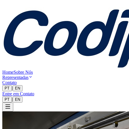
Home
Sobre Nós
Representadas
Contato
|
PT
EN
Entre em Contato
|
PT
EN