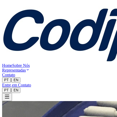
Home
Sobre Nós
Representadas
Contato
|
PT
EN
Entre em Contato
|
PT
EN