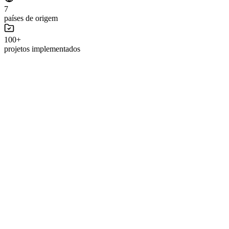
7
países de origem
100+
projetos implementados
Panificação Industrial
Linhas de pão de forma e pão francês de alta
capacidade
Linhas Rademaker com capacidade de até 72.000 pães/hora e 5.000
kg de massa/hora.
Saiba mais
Massas e Batedores
Sistemas de mistura e masseiras industriais