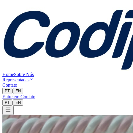
Home
Sobre Nós
Representadas
Contato
|
PT
EN
Entre em Contato
|
PT
EN