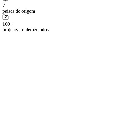
7
países de origem
100+
projetos implementados
Panificação Industrial
Linhas de pão de forma e pão francês de alta
capacidade
Linhas Rademaker com capacidade de até 72.000 pães/hora e 5.000
kg de massa/hora.
Saiba mais
Massas e Batedores
Sistemas de mistura e masseiras industriais